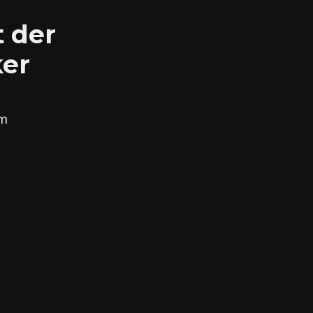
t der
ker
em