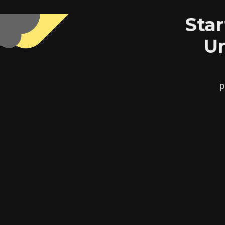
Star
Un
p