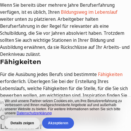
Wenn Sie bereits über mehrere Jahre Berufserfahrung
verfügen, ist es üblich, Ihren
Bildungsweg im Lebenslauf
weiter unten zu platzieren. Arbeitgeber halten
Berufserfahrung in der Regel für relevanter als eine
Schulbildung, die Sie vor Jahren absolviert haben. Trotzdem
sollten Sie auch wichtige Stationen in Ihrer Bildung und
Ausbildung erwähnen, da sie Rückschlüsse auf Ihr Arbeits- und
Denkniveau zulässt.
Fähigkeiten
Für die Ausübung jedes Berufs sind bestimmte
Fähigkeiten
erforderlich. Überlegen Sie bei der Erstellung Ihres
Lebenslaufs, welche Fähigkeiten für die Stelle, für die Sie sich
bewerben wollen, am wichtigsten sind. Inspiration finden Sie
Wir und unsere Partner setzen Cookies ein, um Ihre Benutzererfahrung zu
in einer beliebigen Lebenslauf-Vorlage, sowie in unserem
verbessern und Ihnen maßgeschneiderte Angebote auf und außerhalb
Artikel über
wichtige Fähigkeiten für Ihre Karriere
.
unserer Website zu bieten. Für weitere Informationen sehen Sie sich bitte
unsere
Datenschutzerklärung
Optionale Abschnitte in Ihrem
Details zeigen
Akzeptieren
Lebenslauf