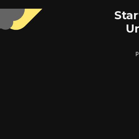
Star
Un
p