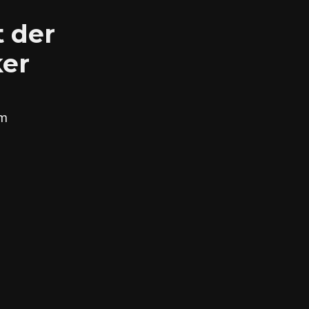
t der
ker
em