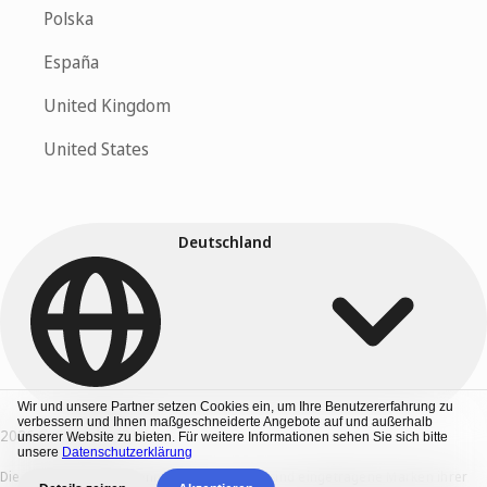
Polska
España
United Kingdom
United States
Deutschland
Wir und unsere Partner setzen Cookies ein, um Ihre Benutzererfahrung zu
verbessern und Ihnen maßgeschneiderte Angebote auf und außerhalb
2026 © CV Maker B.V.
unserer Website zu bieten. Für weitere Informationen sehen Sie sich bitte
unsere
Datenschutzerklärung
Die verwendeten Firmennamen und Logos sind eingetragene Marken ihrer