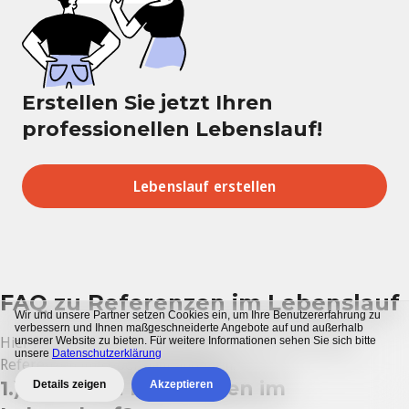
Erstellen Sie jetzt Ihren
professionellen Lebenslauf!
Lebenslauf erstellen
FAQ zu Referenzen im Lebenslauf
Wir und unsere Partner setzen Cookies ein, um Ihre Benutzererfahrung zu
verbessern und Ihnen maßgeschneiderte Angebote auf und außerhalb
Hier finden Sie die meistgestellten Fragen zum Thema
unserer Website zu bieten. Für weitere Informationen sehen Sie sich bitte
unsere
Datenschutzerklärung
Referenzen im Lebenslauf angeben.
1.) Was sind Referenzen im
Details zeigen
Akzeptieren