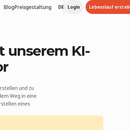
Blog
Preisgestaltung
DE
Login
Lebenslauf erstell
it unserem KI-
or
rstellen und zu
 dem Weg in eine
stellen eines