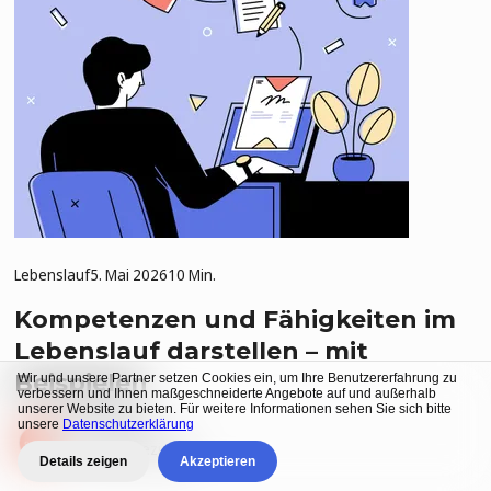
Lebenslauf
5. Mai 2026
10 Min.
Kompetenzen und Fähigkeiten im
Lebenslauf darstellen – mit
Beispielen
Wir und unsere Partner setzen Cookies ein, um Ihre Benutzererfahrung zu
verbessern und Ihnen maßgeschneiderte Angebote auf und außerhalb
unserer Website zu bieten. Für weitere Informationen sehen Sie sich bitte
von
CVMaker
unsere
Datenschutzerklärung
Content-Spezialist
Details zeigen
Akzeptieren