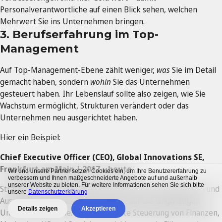
Personalverantwortliche auf einen Blick sehen, welchen
Mehrwert Sie ins Unternehmen bringen.
3. Berufserfahrung im Top-
Management
Auf Top-Management-Ebene zählt weniger,
was
Sie im Detail
gemacht haben, sondern
wohin
Sie das Unternehmen
gesteuert haben. Ihr Lebenslauf sollte also zeigen, wie Sie
Wachstum ermöglicht, Strukturen verändert oder das
Unternehmen neu ausgerichtet haben.
Hier ein Beispiel:
Chief Executive Officer (CEO), Global Innovations SE,
Frankfurt am Main | 2017 – heute
Wir und unsere Partner setzen Cookies ein, um Ihre Benutzererfahrung zu
verbessern und Ihnen maßgeschneiderte Angebote auf und außerhalb
unserer Website zu bieten. Für weitere Informationen sehen Sie sich bitte
Strategische Gesamtverantwortung für das Unternehmen und
unsere
Datenschutzerklärung
Ausrichtung aller Geschäftsbereiche auf die langfristigen
Details zeigen
Akzeptieren
Unternehmensziele. Übergeordnete Steuerung von Finanzen,