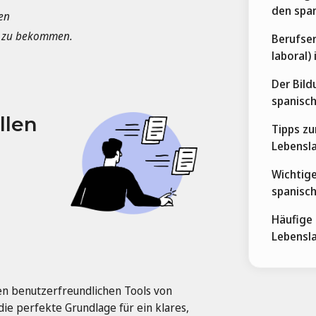
den spa
en
en zu bekommen.
Berufser
laboral)
Der Bild
spanisc
llen
Tipps z
Lebensla
Wichtig
spanisc
Häufige
Lebensla
den benutzerfreundlichen Tools von
ie perfekte Grundlage für ein klares,