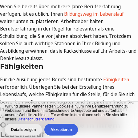
Wenn Sie bereits über mehrere Jahre Berufserfahrung
verfügen, ist es üblich, Ihren
Bildungsweg im Lebenslauf
weiter unten zu platzieren. Arbeitgeber halten
Berufserfahrung in der Regel für relevanter als eine
Schulbildung, die Sie vor Jahren absolviert haben. Trotzdem
sollten Sie auch wichtige Stationen in Ihrer Bildung und
Ausbildung erwähnen, da sie Rückschlüsse auf Ihr Arbeits- und
Denkniveau zulässt.
Fähigkeiten
Für die Ausübung jedes Berufs sind bestimmte
Fähigkeiten
erforderlich. Überlegen Sie bei der Erstellung Ihres
Lebenslaufs, welche Fähigkeiten für die Stelle, für die Sie sich
bewerben wollen, am wichtigsten sind. Inspiration finden Sie
Wir und unsere Partner setzen Cookies ein, um Ihre Benutzererfahrung zu
in einer beliebigen Lebenslauf-Vorlage, sowie in unserem
verbessern und Ihnen maßgeschneiderte Angebote auf und außerhalb
unserer Website zu bieten. Für weitere Informationen sehen Sie sich bitte
Artikel über
wichtige Fähigkeiten für Ihre Karriere
.
unsere
Datenschutzerklärung
Optionale Abschnitte in Ihrem
Details zeigen
Akzeptieren
Lebenslauf