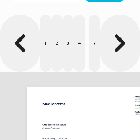
1
2
3
4
7
...