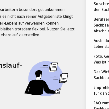
So schre
bearbeitern besonders gut ankommen
den Sac
 es nicht nach reiner Aufgabenliste klingt
Berufser
iter-Lebenslauf verwenden können
Sachbear
bleiben trotzdem flexibel. Nutzen Sie jetzt
Abschnit
ebenslauf zu erstellen.
Ausbildu
Lebensla
Foto, G
Was ist 
slauf-
Das Wich
Sachbea
Empfehl
für den 
FAQ zum
Sachbea