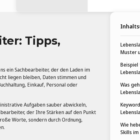
Inhalts
er: Tipps,
Lebensla
Muster u
Beispiel
ens ein Sachbearbeiter, der den Laden im
Lebensl
cht liegen bleiben, Daten stimmen und
uchhaltung, Einkauf, Personal oder
Was gehö
Lebensl
inistrative Aufgaben sauber abwickeln,
Keyword
hbearbeiter, der Ihre Stärken auf den Punkt
Lebensl
 große Worte, sondern durch Ordnung,
Wie hebe
en.
Skills i