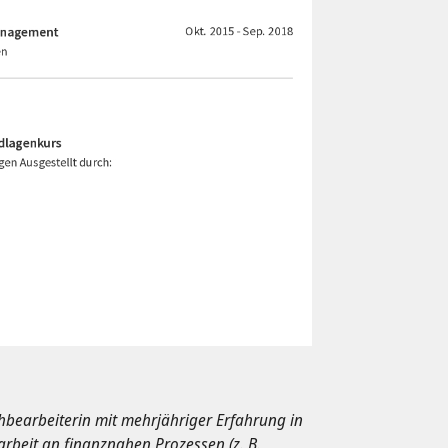
chbearbeiterin mit mehrjähriger Erfahrung in
eit an finanznahen Prozessen (z. B.